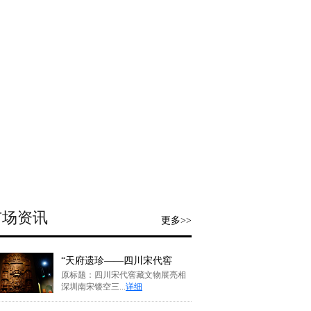
市场资讯
更多>>
“天府遗珍——四川宋代窖
原标题：四川宋代窖藏文物展亮相
深圳南宋镂空三...
详细