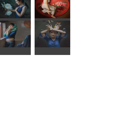
南风光
醉花间
念芳华
莲霓裳
蝶弄