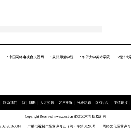
网
• 中国网络电视台央视网
• 泉州师范学院
• 华侨大学美术学院
• 福州
|
联系我们
|
新手帮助
|
人才招聘
|
客户投诉
|
张雄动态
|
版权说明
|
友情链接
|
Copyright Reserved www.zxart.cn 张雄艺术网 版权所有
20160084
广播电视制作经营许可证（闽）字第00205号
网络文化经营许可证:闽