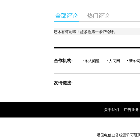
全部评论
热门评论
还木有评论哦！赶紧抢第一条评论呀。
合作机构:
• 华人频道
• 人民网
• 新华
友情链接:
关于我们
|
广告业务
增值电信业务经营许可证闽B2-