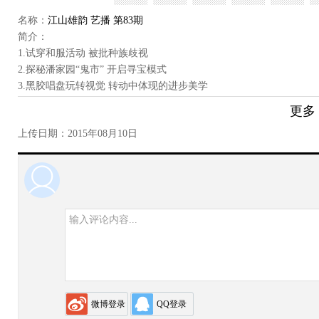
名称：
江山雄韵 艺播 第83期
简介：
1.试穿和服活动 被批种族歧视
2.探秘潘家园“鬼市” 开启寻宝模式
3.黑胶唱盘玩转视觉 转动中体现的进步美学
4.“雨屋”九月首秀亚洲 今起开票
更多
5.“大卫像”近况堪忧
上传日期：
2015年08月10日
6.葛饰北斋
用户评论
微博登录
QQ登录