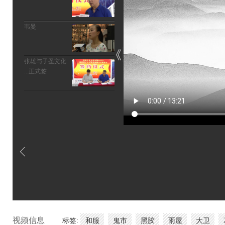
韦曼
张雄与子圣文化
正式签...
视频信息
标签:
和服
鬼市
黑胶
雨屋
大卫