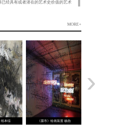
择已经具有或者潜在的艺术史价值的艺术
無常是 常——杨劲松艺术展”主要展出了
”及“新文化三人”等系列作品。在这些作品
气质，也昭示了艺术家的气节和坦荡。
MORE+
、也是方法，同样是反 省、立场和生
中的“进化”、“龙脉”、“众生”系列作
的变迁兴衰、文化和信念的错综纠缠、
是不由自主能感觉到文明史的脉搏，如同
自主让你成为局中之人。
›
经典的文献性画册，对其艺术进行详细的
现一场更为全面的艺术视觉。
》纸本综
《蜃市》绘画装置 杨劲
《两层空间》布面混合