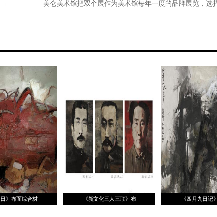
美仑美术馆把双个展作为美术馆每年一度的品牌展览，选
家参与其中，此次特别邀请的艺术家是杨劲松和邱志杰。“
杨劲松自2008年以来创作的“四月九日”、“拟像”、“涂抹
里，墨色成为视觉 的支撑和精神图腾，也成为画面恒定的
尤其作品中具有学理的“涂抹”是亮点，这种“涂抹”是语言
机。“万物有灵——邱志杰艺术展”呈现的是纸雕、大水墨题材
品。这些作品依然延续了邱志杰以往作品中 对历史和政治
人事和因缘的聚散离合等问题的探究与关注。在其中，总
读书，心头涌 上天下事，如在地面行走。这种感觉，不由
此次展览同时呈现了杨劲松和邱志杰从艺以来最为完整、
文本梳理，同时结合展场设计，进行更为明晰的凸显，展
6日》布面综合材
《新文化三人三联》布
《四月九日记