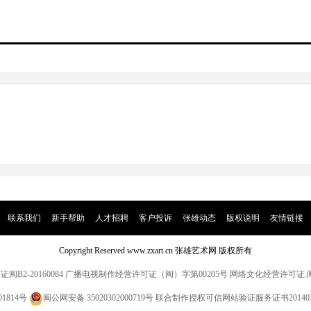
|
联系我们
|
新手帮助
|
人才招聘
|
客户投诉
|
张雄动态
|
版权说明
|
友情链接
|
Copyright Reserved www.zxart.cn 张雄艺术网 版权所有
2-20160084
广播电视制作经营许可证（闽）字第00205号
网络文化经营许可证:闽网文
01814号
闽公网安备 35020302000719号
联合制作授权
可信网站验证服务证书20140318