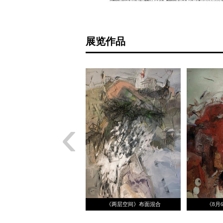
展览作品
‹
《蜃市》绘画装置 杨劲
《两层空间》布面混合
《8月