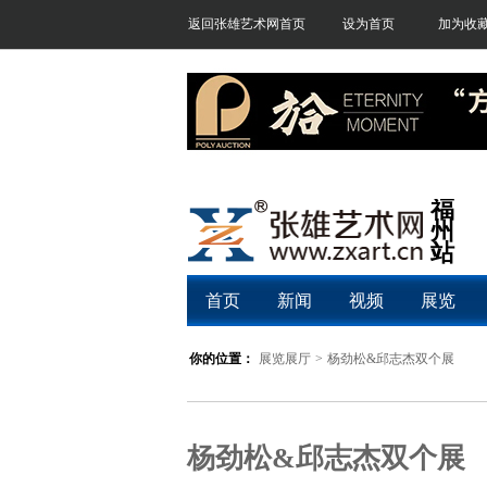
返回张雄艺术网首页
设为首页
加为收
福
州
站
首页
新闻
视频
展览
你的位置：
展览展厅
>
杨劲松&邱志杰双个展
杨劲松&邱志杰双个展